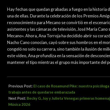
Hay fechas que quedan grabadas a fuego en la historia de
una de ellas. Durante la celebración de los Premios Amig
reconocimiento para Mecano se convirtió en el escenario d
asistentes y las cámaras de televisión, José María Cano s
Mecano». Ahora, Ana Torroja ha decidido abrir su corazón
Nacho Cano conocían, cayó sobre sus hombros en el mo
congeló no solo su carrera, sino también la ilusión de mi
este vídeo, Ana profundiza en la sensación de desconcie
mantener el tipo mientras el grupo más importante del 
2026-
03-
Previous Post:
El caso de Rosamund Pike: nuestra psicóloga
30
trabajo antes de quedarse embarazada
Next Post:
Becky G, Joy y Julieta Venegas primeras homenaj
Música 2026