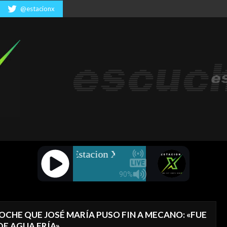
rita... música para todos... los mejores exitos... artistas varios
@estacionx
OCHE QUE JOSÉ MARÍA PUSO FIN A MECANO: «FUE
E AGUA FRÍA»