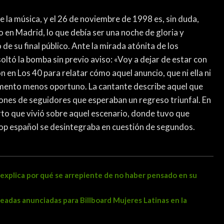
 la música, y el 26 de noviembre de 1998 es, sin duda,
o en Madrid, lo que debía ser una noche de gloria y
e su final público. Ante la mirada atónita de los
oltó la bomba sin previo aviso: «Voy a dejar de estar con
 en Los 40 para relatar cómo aquel anuncio, que ni ella ni
mento menos oportuno. La cantante describe aquel que
llones de seguidores que esperaban un regreso triunfal. En
rto que vivió sobre aquel escenario, donde tuvo que
pop español se desintegraba en cuestión de segundos.
 explica por qué se arrepiente de no haber pensado en su
eadas anunciadas para Billboard Mujeres Latinas en la