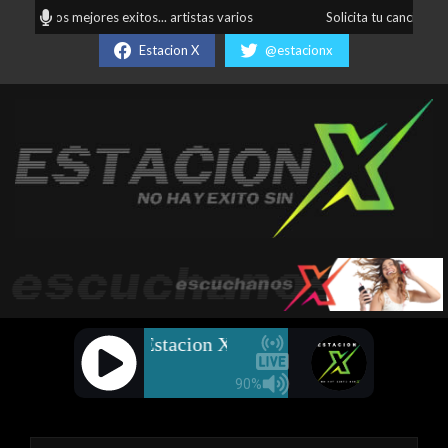
Skip
odos... los mejores exitos... artistas varios
Solicita tu canción favo
to
Estacion X
@estacionx
content
Estación
X