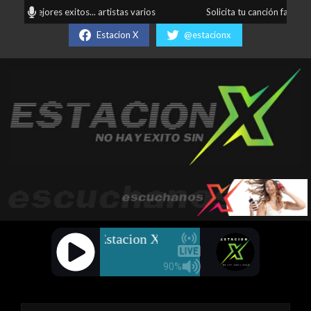
Skip
los mejores exitos... artistas varios
Solicita tu canción favorita... 
to
Estacion X
@estacionx
content
Estación
X