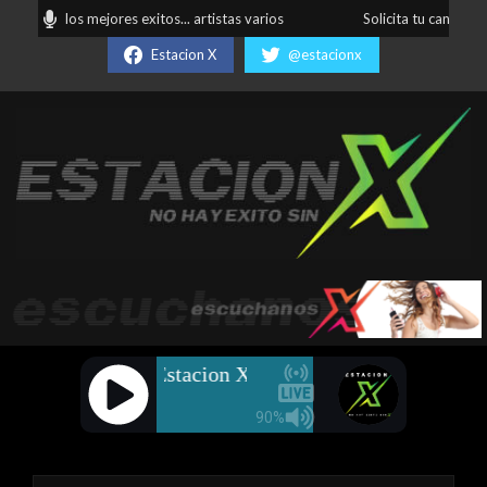
Skip
 todos... los mejores exitos... artistas varios
Solicita tu canción fa
to
Estacion X
@estacionx
content
Estación
X