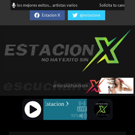
Skip
todos... los mejores exitos... artistas varios
Solicita tu canción fav
to
Estacion X
@estacionx
content
Estación
X