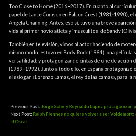
Too Close to Home (2016–2017). En cuanto al currículum 
papel de Lance Cumson en Falcon Crest (1981-1990), el ni
Angela Channing. Antes, eso sí, tuvo una breve aparición
vida al primer novio atleta y ‘musculitos’ de Sandy (Oliv
También en televisión, vimos al actor haciendo de mot
mismo modo, estuvo en Body Rock (1984), una película s
versatilidad; y protagonizando cintas de cine de acción d
(1989–1992). Junto a todo ello, en España protagonizó e
el eslogan «Lorenzo Lamas, el rey de las camas», para la m
2026-
04-
Previous Post:
Jorge Soler y Reynaldo López protagonizan pe
13
Next Post:
Ralph Fiennes no quiere volver a ser Voldemort:
al Oscar