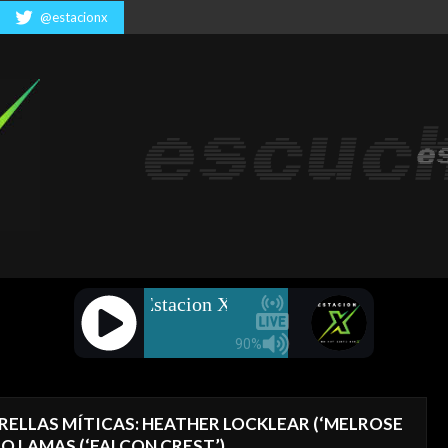
a... música para todos... los mejores exitos... artistas varios
@estacionx
LLAS MÍTICAS: HEATHER LOCKLEAR (‘MELROSE
O LAMAS (‘FALCON CREST’)