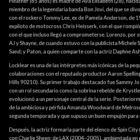
Heather (65 años) es madre de Ava Elisabeth (28), nacida
miembro de la legendaria banda Bon Jovi, del que se div
con el rockero Tommy Lee, ex de Pamela Anderson, de 1
expiloto de motocross Chris Heisserk, con el que rompió 
con el que incluso llegó a comprometerse. Lorenzo, por su
AJ y Shayne, de cuando estuvo con la publicista Michele S
Sand; y Paton, a quien comparte con la actriz Daphne As
Locklear es una de las intérpretes más icónicas de la pe
colaboraciones con el reputado productor Aaron Spelling 
Hills 90210). Su primer trabajo destacado fue Sammy J
con un rol secundario como la sobrina rebelde de Krystle
evolucionó a un personaje central de la serie. Posteriorme
de la ambiciosa y pérfida Amanda Woodward de Melrose P
segunda temporada y que supuso un buen empujón para s
Después, la actriz formaría parte del elenco de Spin City
con Charlie Sheen; de LAX (2004–2005), ambientada en e