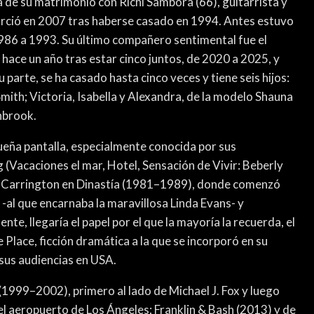
 de su matrimonio con Richi Sambora (66), guitarrista y
orció en 2007 tras haberse casado en 1994. Antes estuvo
986 a 1993. Su último compañero sentimental fue el
hace un año tras estar cinco juntos, de 2020 a 2025, y
 parte, se ha casado hasta cinco veces y tiene seis hijos:
mith; Victoria, Isabella y Alexandra, de la modelo Shauna
hbrook.
queña pantalla, especialmente conocida por sus
(Vacaciones el mar, Hotel, Sensación de Vivir: Beberly
o Carrington en Dinastía (1981–1989), donde comenzó
 -al que encarnaba la maravillosa Linda Evans- y
nte, llegaría el papel por el que la mayoría la recuerda, el
lace, ficción dramática a la que se incorporó en su
us audiencias en USA.
 (1999–2002), primero al lado de Michael J. Fox y luego
l aeropuerto de Los Ángeles; Franklin & Bash (2013) y de