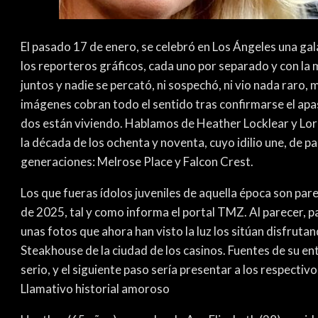
El pasado 17 de enero, se celebró en Los Ángeles una ga
los reporteros gráficos, cada uno por separado y con la 
juntos y nadie se percató, ni sospechó, ni vio nada raro, 
imágenes cobran todo el sentido tras confirmarse el ap
dos están viviendo. Hablamos de Heather Locklear y Lore
la década de los ochenta y noventa, cuyo idilio une, de p
generaciones: Melrose Place y Falcon Crest.
Los que fueras ídolos juveniles de aquella época son pa
de 2025, tal y como informa el portal TMZ. Al parecer, pa
unas fotos que ahora han visto la luz los sitúan disfruta
Steakhouse de la ciudad de los casinos. Fuentes de su e
serio, y el siguiente paso sería presentar a los respectiv
Llamativo historial amoroso