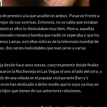
la de premios a la que acudieron ambos. Posaron frente a
mejor de sus sonrisas. Entonces, no se sabía que estaban
mientras ellos lo disimulaban muy bien. Ahora, aquellas
asionado romance bomba que nadie se esperaba y que los
nzo Lamas, estrellas míticas de la televisión mundial de
aso, dos series inolvidables que marcaron a varias
reja desde hace unos meses, concretamente desde finales
saron la Nochevieja en Las Vegas el uno al lado del otro, y
ndo de una velada en el popular restaurante Barry’s
ntorno han deslizado a dicho medio que lo suyo va muy en
os hijos que tienen de sus anteriores relaciones.