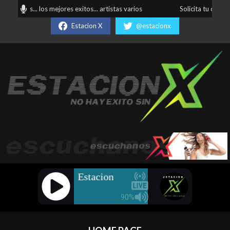
para todos... los mejores exitos... artistas varios
Solicita tu canció
Estacion X
@estacionx
Estación
X